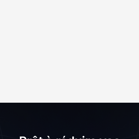
optionnels
Les cartes-cadeaux électroniques
appuient les retours de marchandises, le
marketing promotionnel, les achats de
commodité, les cadeaux d'entreprise ou
de bienfaisance et l'appréciation des
clients, avec des frais de service
optionnels et des outils en ligne pour le
suivi des activités, l'activation des cartes,
le transfert des soldes et la gestion de
l'accès.